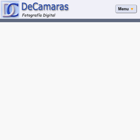
Menu
▼