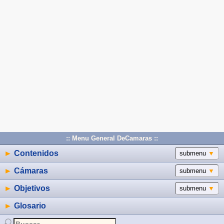
:: Menu General DeCamaras ::
►
Contenidos
submenu
▼
►
Cámaras
submenu
▼
►
Objetivos
submenu
▼
►
Glosario