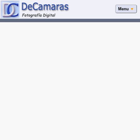
Menu
▼