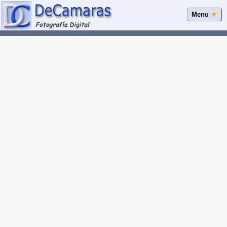
Menu
▼