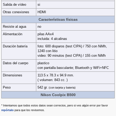
Salida de vídeo
si
Otras conexiones
HDMI
Características físicas
Resiste al agua
no
Alimentación
pilas AAx4
incluida: 4 alcalinas
Duración batería
foto: 600 disparos (test CIPA) / 750 con NiMh,
1240 con litio
video: 90 minutos (test CIPA) / 155 con NiMh
Datos del cuerpo
plastico
con pantalla basculante; Bluetooth y WiFi+NFC
Dimensiones
113.5 x 78.3 x 94.9 mm.
( volumen: 843 cc. )
Peso
542 gr.
(con tarjeta y bateria)
Nikon Coolpix B500
* Intentamos que todos estos datos sean correctos, pero si ves algún error por favor
repórtalo
para que los revisemos.