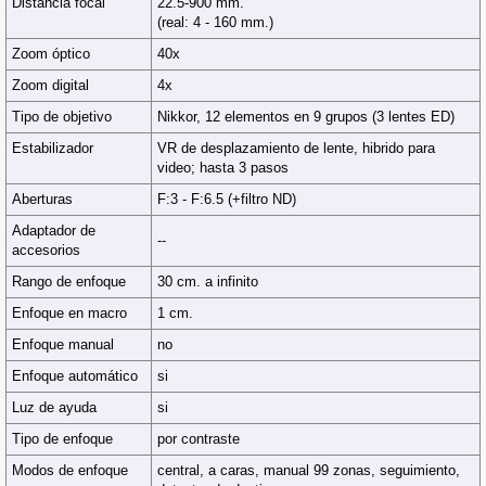
Distancia focal
22.5-900 mm.
(real: 4 - 160 mm.)
Zoom óptico
40x
Zoom digital
4x
Tipo de objetivo
Nikkor, 12 elementos en 9 grupos (3 lentes ED)
Estabilizador
VR de desplazamiento de lente, hibrido para
video; hasta 3 pasos
Aberturas
F:3 - F:6.5 (+filtro ND)
Adaptador de
--
accesorios
Rango de enfoque
30 cm. a infinito
Enfoque en macro
1 cm.
Enfoque manual
no
Enfoque automático
si
Luz de ayuda
si
Tipo de enfoque
por contraste
Modos de enfoque
central, a caras, manual 99 zonas, seguimiento,