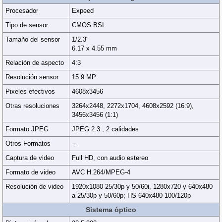
Procesador
Expeed
Tipo de sensor
CMOS BSI
Tamaño del sensor
1/2.3"
6.17 x 4.55 mm
Relación de aspecto
4:3
Resolución sensor
15.9 MP
Pixeles efectivos
4608x3456
Otras resoluciones
3264x2448, 2272x1704, 4608x2592 (16:9),
3456x3456 (1:1)
Formato JPEG
JPEG 2.3 , 2 calidades
Otros Formatos
--
Captura de video
Full HD, con audio estereo
Formato de video
AVC H.264/MPEG-4
Resolución de video
1920x1080 25/30p y 50/60i, 1280x720 y 640x480
a 25/30p y 50/60p; HS 640x480 100/120p
Sistema óptico