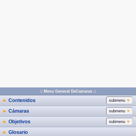
:: Menu General DeCamaras ::
►
Contenidos
submenu
▼
►
Cámaras
submenu
▼
►
Objetivos
submenu
▼
►
Glosario