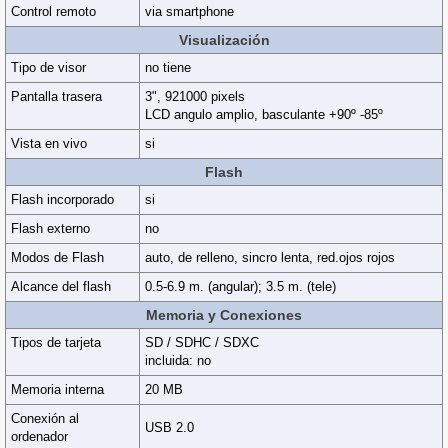
Control remoto
via smartphone
Visualización
Tipo de visor
no tiene
Pantalla trasera
3", 921000 pixels
LCD angulo amplio, basculante +90º -85º
Vista en vivo
si
Flash
Flash incorporado
si
Flash externo
no
Modos de Flash
auto, de relleno, sincro lenta, red.ojos rojos
Alcance del flash
0.5-6.9 m. (angular); 3.5 m. (tele)
Memoria y Conexiones
Tipos de tarjeta
SD / SDHC / SDXC
incluida: no
Memoria interna
20 MB
Conexión al
USB 2.0
ordenador