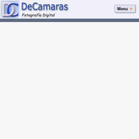
Menu
▼