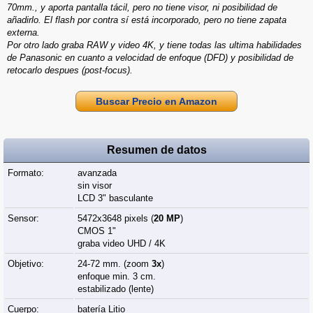
70mm., y aporta pantalla tácil, pero no tiene visor, ni posibilidad de
añadirlo. El flash por contra sí está incorporado, pero no tiene zapata
externa.
Por otro lado graba RAW y video 4K, y tiene todas las ultima habilidades
de Panasonic en cuanto a velocidad de enfoque (DFD) y posibilidad de
retocarlo despues (post-focus).
Buscar Precio en Amazon
Resumen de datos
Formato:
avanzada
sin visor
LCD 3" basculante
Sensor:
5472x3648 pixels (
20 MP
)
CMOS 1"
graba video UHD / 4K
Objetivo:
24-72 mm. (zoom
3x
)
enfoque min. 3 cm.
estabilizado (lente)
Cuerpo:
batería Litio