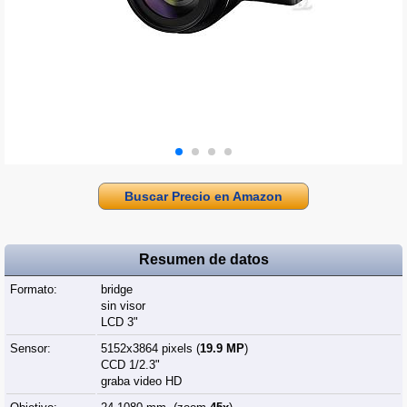
Buscar Precio en Amazon
Resumen de datos
Formato:
bridge
sin visor
LCD 3"
Sensor:
5152x3864 pixels (
19.9 MP
)
CCD 1/2.3"
graba video HD