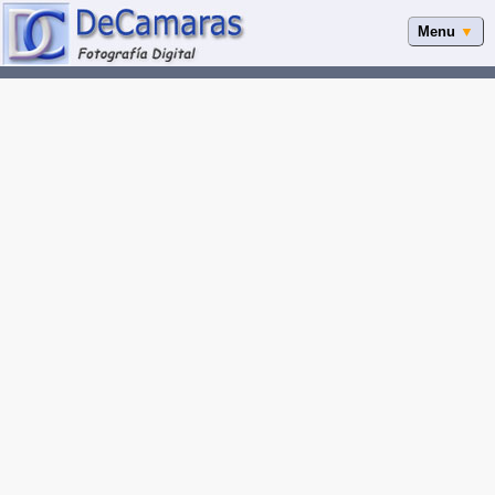
Menu
▼