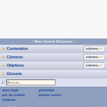
:: Menu General DeCamaras ::
►
Contenidos
submenu
▼
►
Cámaras
submenu
▼
►
Objetivos
submenu
▼
►
Glosario
aviso legal
privacidad
pol. de cookies
quienes somos
contactar