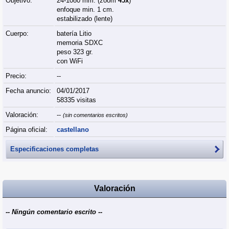
Objetivo:
24-1080 mm. (zoom
45x
)
enfoque min. 1 cm.
estabilizado (lente)
Cuerpo:
batería Litio
memoria SDXC
peso 323 gr.
con WiFi
Precio:
--
Fecha anuncio:
04/01/2017
58335 visitas
Valoración:
--
(sin comentarios escritos)
Página oficial:
castellano
Especificaciones completas
Valoración
-- Ningún comentario escrito --