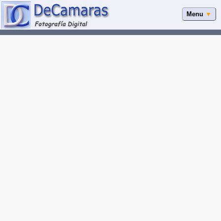
Menu
▼