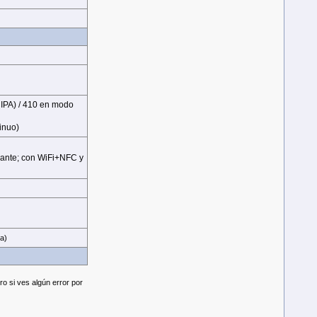
 CIPA) / 410 en modo
inuo)
ulante; con WiFi+NFC y
ia)
o si ves algún error por