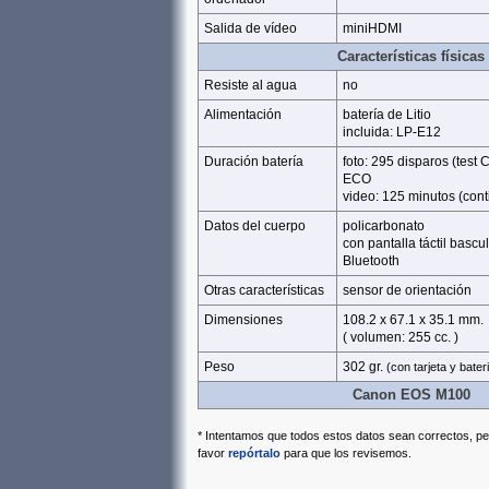
Salida de vídeo
miniHDMI
Características físicas
Resiste al agua
no
Alimentación
batería de Litio
incluida: LP-E12
Duración batería
foto: 295 disparos (test
ECO
video: 125 minutos (cont
Datos del cuerpo
policarbonato
con pantalla táctil basc
Bluetooth
Otras características
sensor de orientación
Dimensiones
108.2 x 67.1 x 35.1 mm.
( volumen: 255 cc. )
Peso
302 gr.
(con tarjeta y bater
Canon EOS M100
* Intentamos que todos estos datos sean correctos, per
favor
repórtalo
para que los revisemos.