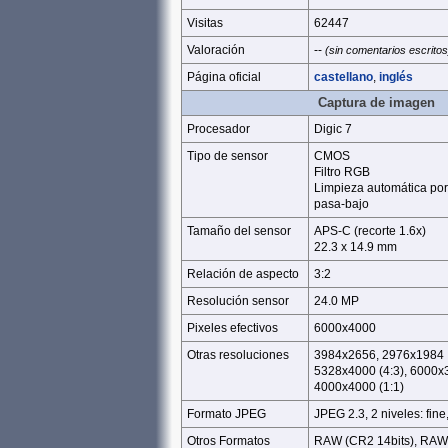
Visitas
62447
Valoración
--
(sin comentarios escritos
Página oficial
castellano
,
inglés
Captura de imagen
Procesador
Digic 7
Tipo de sensor
CMOS
Filtro RGB
Limpieza automática por v
pasa-bajo
Tamaño del sensor
APS-C (recorte 1.6x)
22.3 x 14.9 mm
Relación de aspecto
3:2
Resolución sensor
24.0 MP
Pixeles efectivos
6000x4000
Otras resoluciones
3984x2656, 2976x1984
5328x4000 (4:3), 6000x3
4000x4000 (1:1)
Formato JPEG
JPEG 2.3, 2 niveles: fine
Otros Formatos
RAW (CR2 14bits), RA