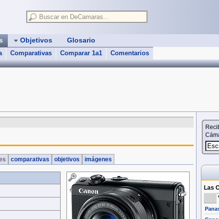
as
Objetivos
Glosario
a
Comparativas
Comparar 1a1
Comentarios
Reci
Cáma
nes
comparativas
objetivos
imágenes
Las C
Pana