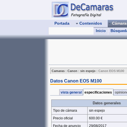
Portada
Contenidos
Cámar
Inicio
Búsqued
Camaras
:
Canon
:
sin espejo
:
Canon EOS M100
Datos Canon EOS M100
vista general
especificaciones
opinio
Datos generales
Tipo de cámara
sin espejo
Precio oficial
600.00 €
Fecha de anuncio
29/08/2017