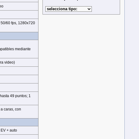
eo
 50/60 fps, 1280x720
mpatibles mediante
ra video)
 hasta 49 puntos; 1
 a caras, con
 EV + auto