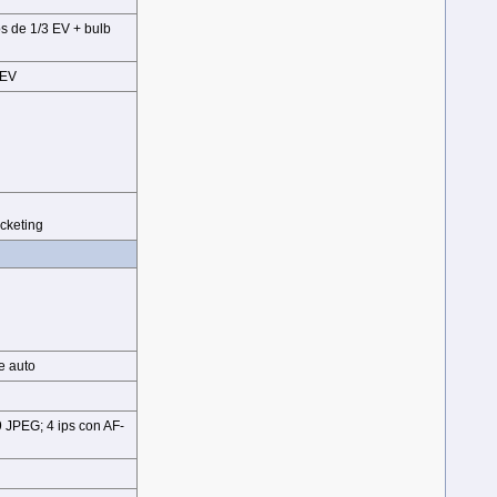
s de 1/3 EV + bulb
 EV
acketing
e auto
9 JPEG; 4 ips con AF-