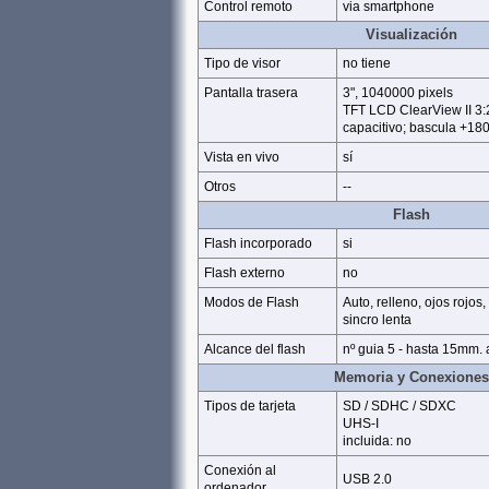
Control remoto
via smartphone
Visualización
Tipo de visor
no tiene
Pantalla trasera
3", 1040000 pixels
TFT LCD ClearView II 3:2,
capacitivo; bascula +180
Vista en vivo
sí
Otros
--
Flash
Flash incorporado
si
Flash externo
no
Modos de Flash
Auto, relleno, ojos rojos, 
sincro lenta
Alcance del flash
nº guia 5 - hasta 15mm. 
Memoria y Conexiones
Tipos de tarjeta
SD / SDHC / SDXC
UHS-I
incluida: no
Conexión al
USB 2.0
ordenador