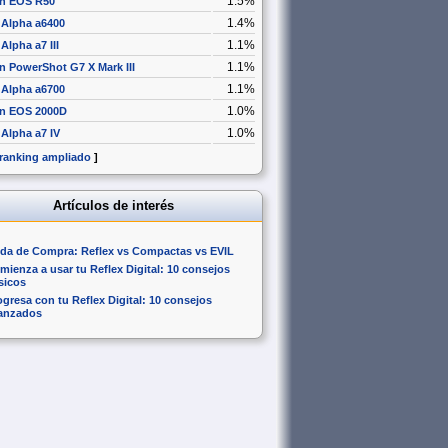
1.5%
n EOS R50
1.4%
 Alpha a6400
1.1%
Alpha a7 III
1.1%
 PowerShot G7 X Mark III
1.1%
 Alpha a6700
1.0%
n EOS 2000D
1.0%
Alpha a7 IV
 ranking ampliado
]
Artículos de interés
da de Compra: Reflex vs Compactas vs EVIL
mienza a usar tu Reflex Digital: 10 consejos
sicos
ogresa con tu Reflex Digital: 10 consejos
anzados