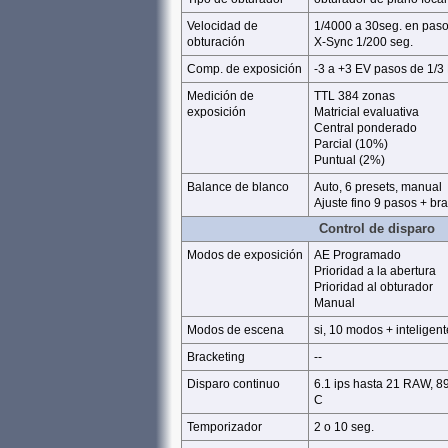
Velocidad de
1/4000 a 30seg. en paso
obturación
X-Sync 1/200 seg.
Comp. de exposición
-3 a +3 EV pasos de 1/3
Medición de
TTL 384 zonas
exposición
Matricial evaluativa
Central ponderado
Parcial (10%)
Puntual (2%)
Balance de blanco
Auto, 6 presets, manual
Ajuste fino 9 pasos + br
Control de disparo
Modos de exposición
AE Programado
Prioridad a la abertura
Prioridad al obturador
Manual
Modos de escena
si, 10 modos + inteligent
Bracketing
--
Disparo continuo
6.1 ips hasta 21 RAW, 8
C
Temporizador
2 o 10 seg.