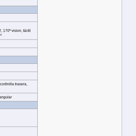
 170º vision, táctil
º
cortinilla trasera,
angular