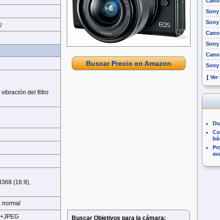
Cano
Sony
Sony 
)
Canon
Sony
Cano
Buscar Precio en Amazon
Sony 
[
Ver
ibración del filtro
Du
Co
bá
Pr
av
368 (16:9),
, normal
W+JPEG
Buscar Objetivos para la cámara: