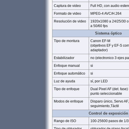
Captura de video
Full HD, con audio ester
Formato de video
MPEG-4 AVC/H.264
Resolución de video
1920x1080 a 24/25/30 o
a 50/60 fps
Sistema óptico
Tipo de montura
Canon EF-M
(objetivos EF y EF-S co
adaptador)
Estabilizador
no (electronico 3 ejes pa
Enfoque manual
si
Enfoque automático
si
Luz de ayuda
sí, por LED
Tipo de enfoque
Dual Pixel AF (det. fase)
punto seleccionable
Modos de enfoque
Disparo único, Servo AF,
seguimiento,Táctil
Control de exposición
Rango de ISO
100-25600 pasos de 1/3
Tipo de obturador
obturador de plano focal