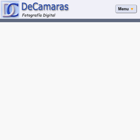
Menu
▼