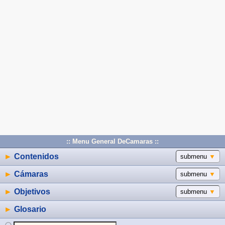
:: Menu General DeCamaras ::
►
Contenidos
submenu
▼
►
Cámaras
submenu
▼
►
Objetivos
submenu
▼
►
Glosario