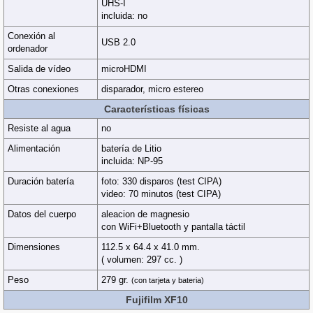
UHS-I
incluida: no
Conexión al
USB 2.0
ordenador
Salida de vídeo
microHDMI
Otras conexiones
disparador, micro estereo
Características físicas
Resiste al agua
no
Alimentación
batería de Litio
incluida: NP-95
Duración batería
foto: 330 disparos (test CIPA)
video: 70 minutos (test CIPA)
Datos del cuerpo
aleacion de magnesio
con WiFi+Bluetooth y pantalla táctil
Dimensiones
112.5 x 64.4 x 41.0 mm.
( volumen: 297 cc. )
Peso
279 gr.
(con tarjeta y bateria)
Fujifilm XF10