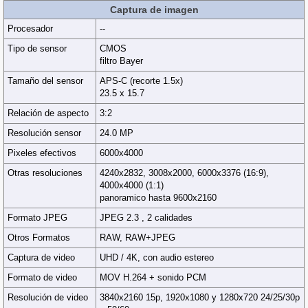
Captura de imagen
Procesador
--
Tipo de sensor
CMOS
filtro Bayer
Tamaño del sensor
APS-C (recorte 1.5x)
23.5 x 15.7
Relación de aspecto
3:2
Resolución sensor
24.0 MP
Pixeles efectivos
6000x4000
Otras resoluciones
4240x2832, 3008x2000, 6000x3376 (16:9),
4000x4000 (1:1)
panoramico hasta 9600x2160
Formato JPEG
JPEG 2.3 , 2 calidades
Otros Formatos
RAW, RAW+JPEG
Captura de video
UHD / 4K, con audio estereo
Formato de video
MOV H.264 + sonido PCM
Resolución de video
3840x2160 15p, 1920x1080 y 1280x720 24/25/30p