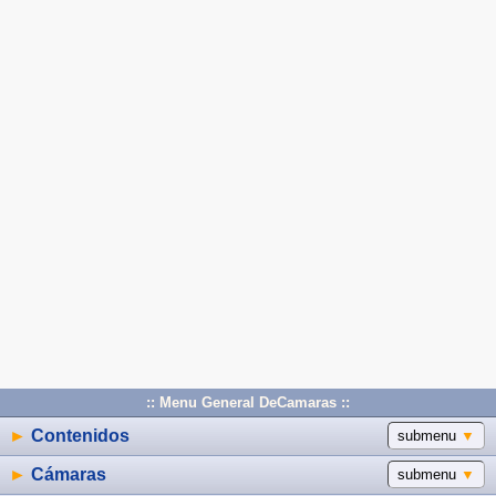
:: Menu General DeCamaras ::
►
Contenidos
submenu
▼
►
Cámaras
submenu
▼