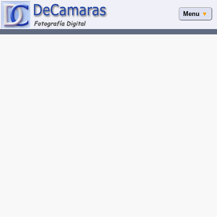
Menu
▼