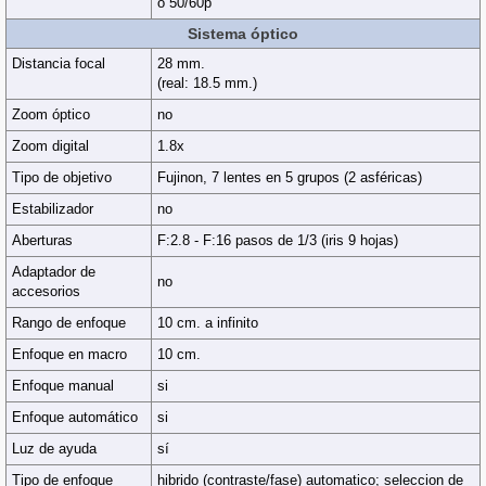
o 50/60p
Sistema óptico
Distancia focal
28 mm.
(real: 18.5 mm.)
Zoom óptico
no
Zoom digital
1.8x
Tipo de objetivo
Fujinon, 7 lentes en 5 grupos (2 asféricas)
Estabilizador
no
Aberturas
F:2.8 - F:16 pasos de 1/3 (iris 9 hojas)
Adaptador de
no
accesorios
Rango de enfoque
10 cm. a infinito
Enfoque en macro
10 cm.
Enfoque manual
si
Enfoque automático
si
Luz de ayuda
sí
Tipo de enfoque
hibrido (contraste/fase) automatico; seleccion de