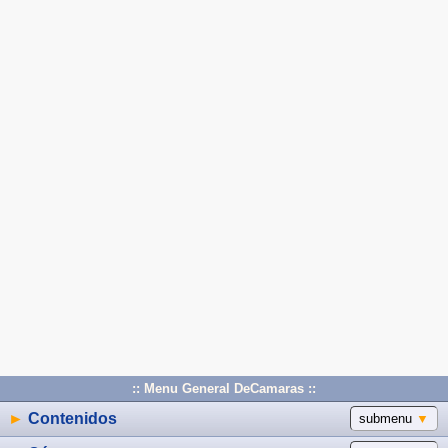
:: Menu General DeCamaras ::
►
Contenidos
submenu
▼