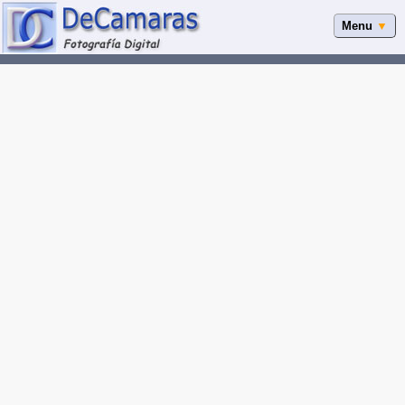
Menu
▼