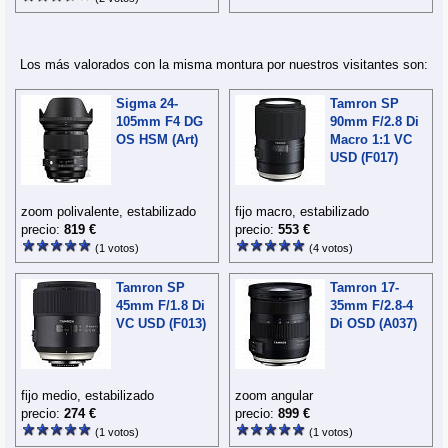
Los más valorados con la misma montura por nuestros visitantes son:
Sigma 24-
Tamron SP
105mm F4 DG
90mm F/2.8 Di
OS HSM (Art)
Macro 1:1 VC
USD (F017)
zoom polivalente, estabilizado
fijo macro, estabilizado
precio:
819 €
precio:
553 €
(1 votos)
(4 votos)
Tamron SP
Tamron 17-
45mm F/1.8 Di
35mm F/2.8-4
VC USD (F013)
Di OSD (A037)
fijo medio, estabilizado
zoom angular
precio:
274 €
precio:
899 €
(1 votos)
(1 votos)