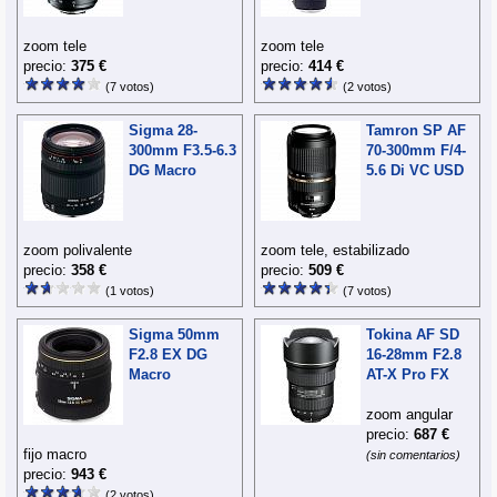
zoom tele
zoom tele
precio:
375 €
precio:
414 €
(7 votos)
(2 votos)
Sigma 28-
Tamron SP AF
300mm F3.5-6.3
70-300mm F/4-
DG Macro
5.6 Di VC USD
zoom polivalente
zoom tele, estabilizado
precio:
358 €
precio:
509 €
(1 votos)
(7 votos)
Sigma 50mm
Tokina AF SD
F2.8 EX DG
16-28mm F2.8
Macro
AT-X Pro FX
zoom angular
precio:
687 €
fijo macro
(sin comentarios)
precio:
943 €
(2 votos)