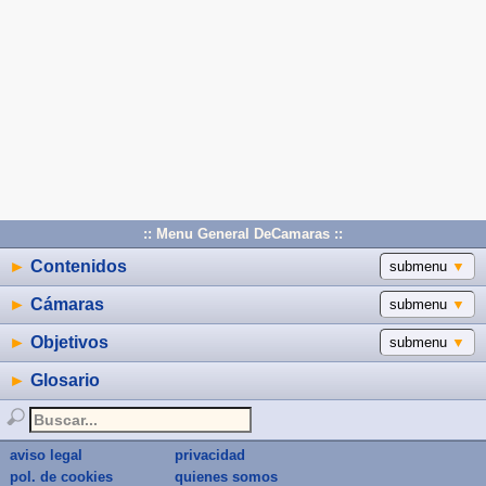
:: Menu General DeCamaras ::
►
Contenidos
submenu
▼
►
Cámaras
submenu
▼
►
Objetivos
submenu
▼
►
Glosario
aviso legal
privacidad
pol. de cookies
quienes somos