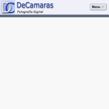
Menu
▼