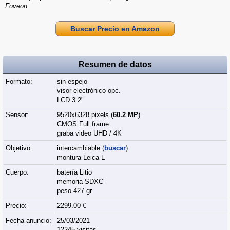
Foveon.
Buscar Precio en Amazon
Resumen de datos
Formato:
sin espejo
visor electrónico opc.
LCD 3.2"
Sensor:
9520x6328 pixels (
60.2 MP
)
CMOS Full frame
graba video UHD / 4K
Objetivo:
intercambiable (
buscar
)
montura Leica L
Cuerpo:
batería Litio
memoria SDXC
peso 427 gr.
Precio:
2299.00 €
Fecha anuncio:
25/03/2021
12245 visitas