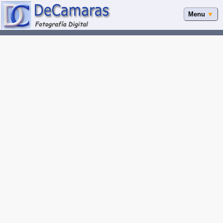
Menu
▼