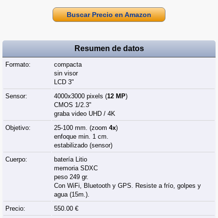
Buscar Precio en Amazon
Resumen de datos
Formato:
compacta
sin visor
LCD 3"
Sensor:
4000x3000 pixels (
12 MP
)
CMOS 1/2.3"
graba video UHD / 4K
Objetivo:
25-100 mm. (zoom
4x
)
enfoque min. 1 cm.
estabilizado (sensor)
Cuerpo:
batería Litio
memoria SDXC
peso 249 gr.
Con WiFi, Bluetooth y GPS. Resiste a frío, golpes y
agua (15m.).
Precio:
550.00 €