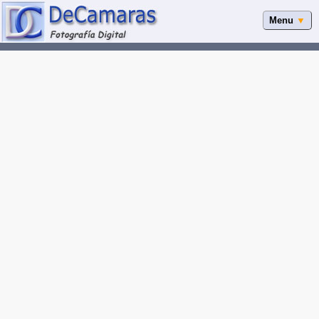
Menu
▼