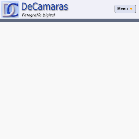
Menu
▼