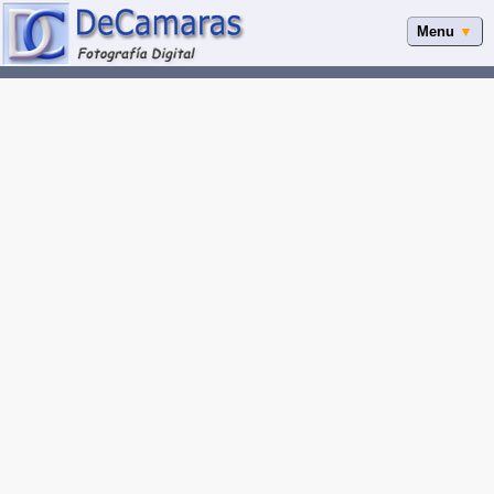
Menu
▼