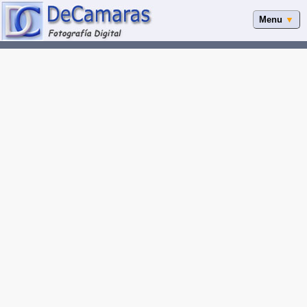
Menu
▼