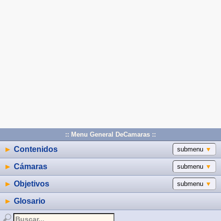
:: Menu General DeCamaras ::
►
Contenidos
submenu
▼
►
Cámaras
submenu
▼
►
Objetivos
submenu
▼
►
Glosario