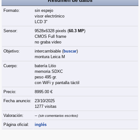
Resumen de datos
Formato:
sin espejo
visor electrónico
LCD 3"
Sensor:
9528x6328 pixels (
60.3 MP
)
CMOS Full frame
no graba video
Objetivo:
intercambiable (
buscar
)
montura Leica M
Cuerpo:
batería Litio
memoria SDXC
peso 495 gr.
con WiFi y pantalla táctil
Precio:
8995.00 €
Fecha anuncio:
23/10/2025
1277 visitas
Valoración:
--
(sin comentarios escritos)
Página oficial:
inglés