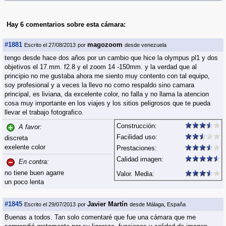
Hay 6 comentarios
sobre esta cámara:
#1881
magozoom
Escrito el 27/08/2013
por
desde venezuela
tengo desde hace dos años por un cambio que hice la olympus pl1 y dos
objetivos el 17.mm. f2.8 y el zoom 14 -150mm. y la verdad que al
principio no me gustaba ahora me siento muy contento con tal equipo,
soy profesional y a veces la llevo no como respaldo sino camara
principal, es liviana, da excelente color, no falla y no llama la atencion
cosa muy importante en los viajes y los sitios peligrosos que te pueda
llevar el trabajo fotografico.
Construcción:
A favor:
Facilidad uso:
discreta
exelente color
Prestaciones:
Calidad imagen:
En contra:
no tiene buen agarre
Valor. Media:
un poco lenta
#1845
Javier Martín
Escrito el 29/07/2013
por
desde Málaga, España
Buenas a todos. Tan solo comentaré que fue una cámara que me