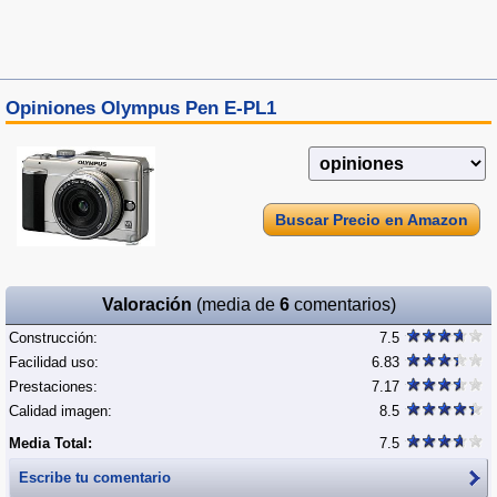
Opiniones Olympus Pen E-PL1
Buscar Precio en Amazon
Valoración
(media de
6
comentarios)
Construcción:
7.5
Facilidad uso:
6.83
Prestaciones:
7.17
Calidad imagen:
8.5
Media Total:
7.5
Escribe tu comentario