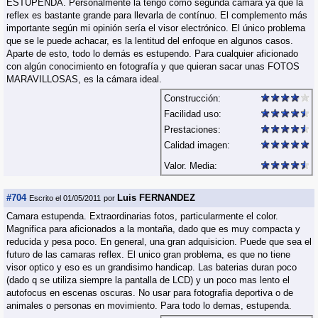
ESTUPENDA. Personalmente la tengo como segunda cámara ya que la
reflex es bastante grande para llevarla de contínuo. El complemento más
importante según mi opinión sería el visor electrónico. El único problema
que se le puede achacar, es la lentitud del enfoque en algunos casos.
Aparte de esto, todo lo demás es estupendo. Para cualquier aficionado
con algún conocimiento en fotografía y que quieran sacar unas FOTOS
MARAVILLOSAS, es la cámara ideal.
Construcción:
Facilidad uso:
Prestaciones:
Calidad imagen:
Valor. Media:
#704
Luis FERNANDEZ
Escrito el 01/05/2011
por
Camara estupenda. Extraordinarias fotos, particularmente el color.
Magnifica para aficionados a la montaña, dado que es muy compacta y
reducida y pesa poco. En general, una gran adquisicion. Puede que sea el
futuro de las camaras reflex. El unico gran problema, es que no tiene
visor optico y eso es un grandisimo handicap. Las baterias duran poco
(dado q se utiliza siempre la pantalla de LCD) y un poco mas lento el
autofocus en escenas oscuras. No usar para fotografia deportiva o de
animales o personas en movimiento. Para todo lo demas, estupenda.