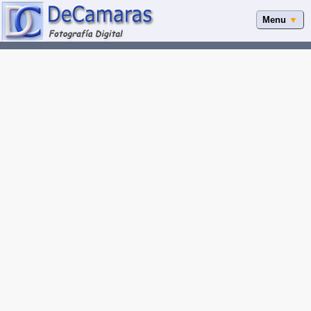
Menu
▼