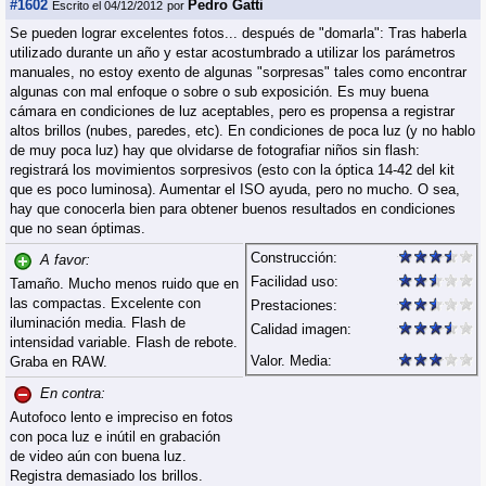
#1602
Pedro Gatti
Escrito el 04/12/2012
por
Se pueden lograr excelentes fotos... después de "domarla": Tras haberla
utilizado durante un año y estar acostumbrado a utilizar los parámetros
manuales, no estoy exento de algunas "sorpresas" tales como encontrar
algunas con mal enfoque o sobre o sub exposición. Es muy buena
cámara en condiciones de luz aceptables, pero es propensa a registrar
altos brillos (nubes, paredes, etc). En condiciones de poca luz (y no hablo
de muy poca luz) hay que olvidarse de fotografiar niños sin flash:
registrará los movimientos sorpresivos (esto con la óptica 14-42 del kit
que es poco luminosa). Aumentar el ISO ayuda, pero no mucho. O sea,
hay que conocerla bien para obtener buenos resultados en condiciones
que no sean óptimas.
Construcción:
A favor:
Facilidad uso:
Tamaño. Mucho menos ruido que en
las compactas. Excelente con
Prestaciones:
iluminación media. Flash de
Calidad imagen:
intensidad variable. Flash de rebote.
Valor. Media:
Graba en RAW.
En contra:
Autofoco lento e impreciso en fotos
con poca luz e inútil en grabación
de video aún con buena luz.
Registra demasiado los brillos.