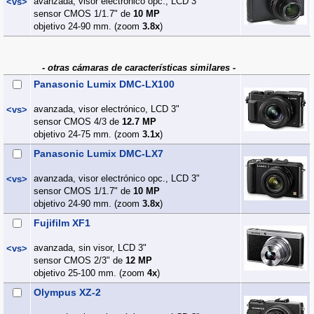
avanzada, visor electrónico opc., LCD 3"
<vs>
sensor CMOS 1/1.7" de
10 MP
objetivo 24-90 mm. (zoom
3.8x
)
- otras cámaras de características similares -
Panasonic Lumix DMC-LX100
avanzada, visor electrónico, LCD 3"
<vs>
sensor CMOS 4/3 de
12.7 MP
objetivo 24-75 mm. (zoom
3.1x
)
Panasonic Lumix DMC-LX7
avanzada, visor electrónico opc., LCD 3"
<vs>
sensor CMOS 1/1.7" de
10 MP
objetivo 24-90 mm. (zoom
3.8x
)
Fujifilm XF1
avanzada, sin visor, LCD 3"
<vs>
sensor CMOS 2/3" de
12 MP
objetivo 25-100 mm. (zoom
4x
)
Olympus XZ-2