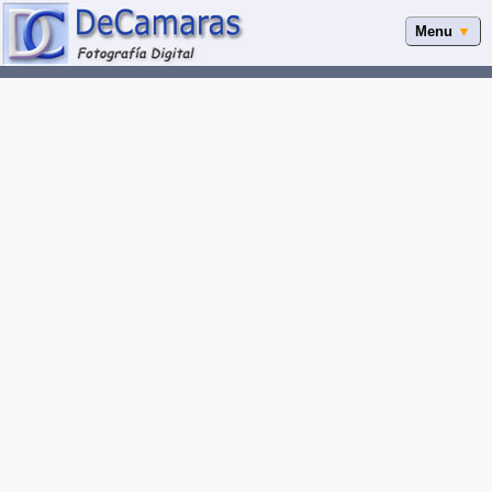
Menu
▼