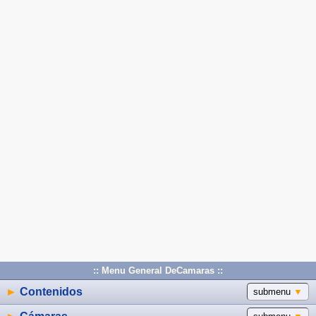
:: Menu General DeCamaras ::
►
Contenidos
submenu
▼