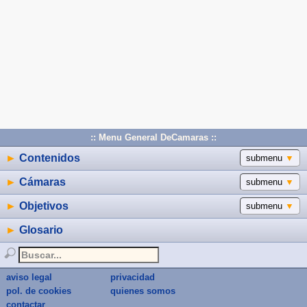
:: Menu General DeCamaras ::
►
Contenidos
submenu
▼
►
Cámaras
submenu
▼
►
Objetivos
submenu
▼
►
Glosario
aviso legal
privacidad
pol. de cookies
quienes somos
contactar