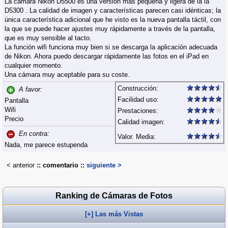
La cámara Nikon D5500 es una versión más pequeña y ligera de la la
D5300 . La calidad de imagen y características parecen casi idénticas; la
única característica adicional que he visto es la nueva pantalla táctil, con
la que se puede hacer ajustes muy rápidamente a través de la pantalla,
que es muy sensible al tacto.
La función wifi funciona muy bien si se descarga la aplicación adecuada
de Nikon. Ahora puedo descargar rápidamente las fotos en el iPad en
cualquier momento.
Una cámara muy aceptable para su coste.
Construcción:
A favor:
Facilidad uso:
Pantalla
Wifi
Prestaciones:
Precio
Calidad imagen:
En contra:
Valor. Media:
Nada, me parece estupenda
< anterior
:: comentario ::
siguiente >
Ranking de Cámaras de Fotos
[+] Las más Vistas