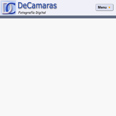
Menu
▼