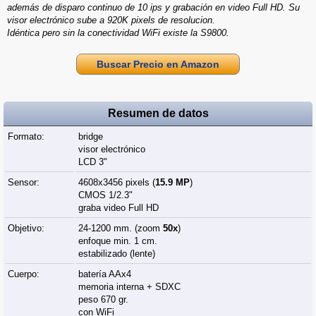
además de disparo continuo de 10 ips y grabación en video Full HD. Su
visor electrónico sube a 920K pixels de resolucion.
Idéntica pero sin la conectividad WiFi existe la S9800.
Buscar Precio en Amazon
Resumen de datos
Formato:
bridge
visor electrónico
LCD 3"
Sensor:
4608x3456 pixels (
15.9 MP
)
CMOS 1/2.3"
graba video Full HD
Objetivo:
24-1200 mm. (zoom
50x
)
enfoque min. 1 cm.
estabilizado (lente)
Cuerpo:
batería AAx4
memoria interna + SDXC
peso 670 gr.
con WiFi