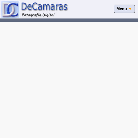
Menu
▼