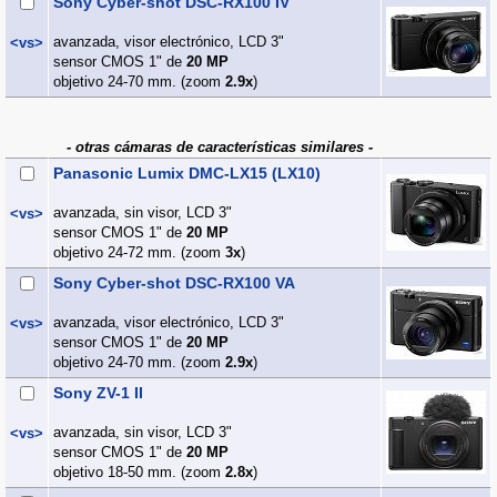
Sony Cyber-shot DSC-RX100 IV
avanzada, visor electrónico, LCD 3"
<vs>
sensor CMOS 1" de
20 MP
objetivo 24-70 mm. (zoom
2.9x
)
- otras cámaras de características similares -
Panasonic Lumix DMC-LX15 (LX10)
avanzada, sin visor, LCD 3"
<vs>
sensor CMOS 1" de
20 MP
objetivo 24-72 mm. (zoom
3x
)
Sony Cyber-shot DSC-RX100 VA
avanzada, visor electrónico, LCD 3"
<vs>
sensor CMOS 1" de
20 MP
objetivo 24-70 mm. (zoom
2.9x
)
Sony ZV-1 II
avanzada, sin visor, LCD 3"
<vs>
sensor CMOS 1" de
20 MP
objetivo 18-50 mm. (zoom
2.8x
)