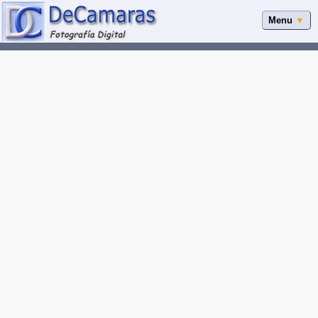
Menu
▼