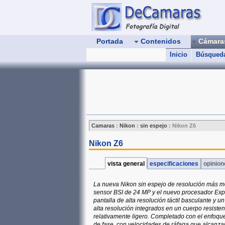
Portada
Contenidos
Cámar
Inicio
Búsqued
Camaras
:
Nikon
:
sin espejo
:
Nikon Z6
Nikon Z6
vista general
especificaciones
opinio
La nueva Nikon sin espejo de resolución más 
sensor BSI de 24 MP y el nuevo procesador Exp
pantalla de alta resolución táctil basculante y 
alta resolución integrados en un cuerpo resisten
relativamente ligero. Completado con el enfoqu
de fase, con velocidades de ráfaga que alcanzan