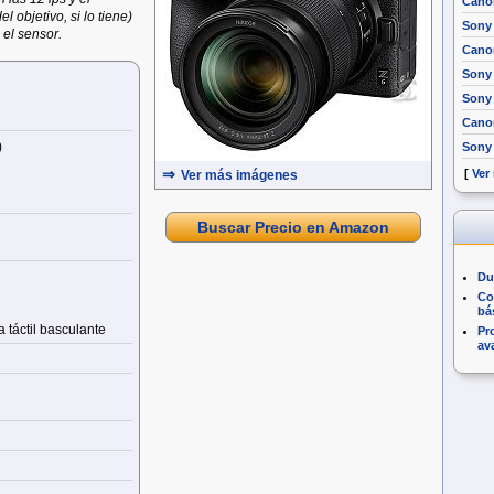
Cano
 objetivo, si lo tiene)
Sony
 el sensor.
Canon
Sony 
Sony
Cano
)
Sony 
⇒
[
Ver
Ver más imágenes
Buscar Precio en Amazon
Du
Co
bá
 táctil basculante
Pr
av