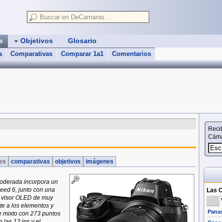
as
Objetivos
Glosario
a
Comparativas
Comparar 1a1
Comentarios
Reci
Cáma
nes
comparativas
objetivos
imágenes
moderada incorpora un
eed 6, junto con una
Las C
un visor OLED de muy
te a los elementos y
Pana
e mixto con 273 puntos
 las 12 ips y el