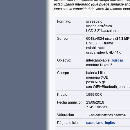
estabilizador integrado (que puede sumarse al del
junto con la capacidad de video 4K usando todo
Formato:
sin espejo
visor electrónico
LCD 3.2" basculante
Sensor:
6048x4024 pixels (
24.3 MP
CMOS Full frame
estabilizado
graba video UHD / 4K
Objetivo:
intercambiable (
buscar
)
montura Nikon Z
Cuerpo:
batería Litio
memoria XQD
peso 675 gr.
con WiFi+Bluetooth, pantalla
Precio:
1999.00 €
Fecha anuncio:
23/08/2018
71492 visitas
Valoración:
--
(sin comentarios escritos)
Página oficial:
castellano
,
inglés