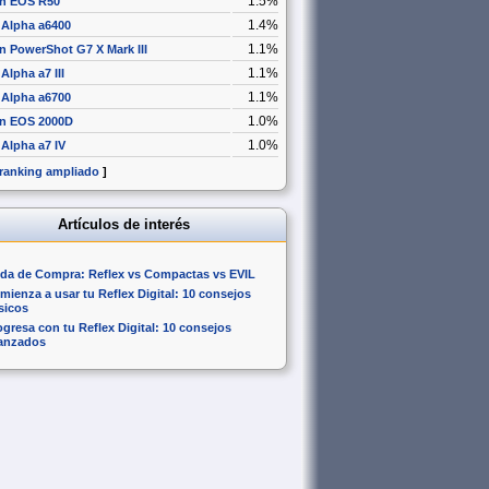
1.5%
n EOS R50
1.4%
 Alpha a6400
1.1%
 PowerShot G7 X Mark III
1.1%
Alpha a7 III
1.1%
 Alpha a6700
1.0%
n EOS 2000D
1.0%
Alpha a7 IV
 ranking ampliado
]
Artículos de interés
da de Compra: Reflex vs Compactas vs EVIL
mienza a usar tu Reflex Digital: 10 consejos
sicos
ogresa con tu Reflex Digital: 10 consejos
anzados