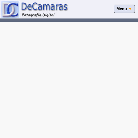
Menu
▼