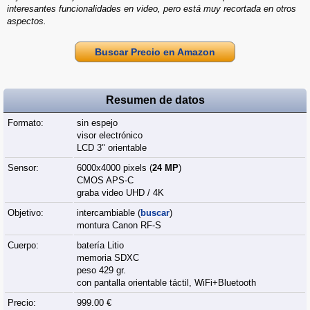
interesantes funcionalidades en video, pero está muy recortada en otros
aspectos.
Buscar Precio en Amazon
Resumen de datos
Formato:
sin espejo
visor electrónico
LCD 3" orientable
Sensor:
6000x4000 pixels (
24 MP
)
CMOS APS-C
graba video UHD / 4K
Objetivo:
intercambiable (
buscar
)
montura Canon RF-S
Cuerpo:
batería Litio
memoria SDXC
peso 429 gr.
con pantalla orientable táctil, WiFi+Bluetooth
Precio:
999.00 €