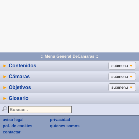
:: Menu General DeCamaras ::
►
Contenidos
submenu
▼
►
Cámaras
submenu
▼
►
Objetivos
submenu
▼
►
Glosario
aviso legal
privacidad
pol. de cookies
quienes somos
contactar