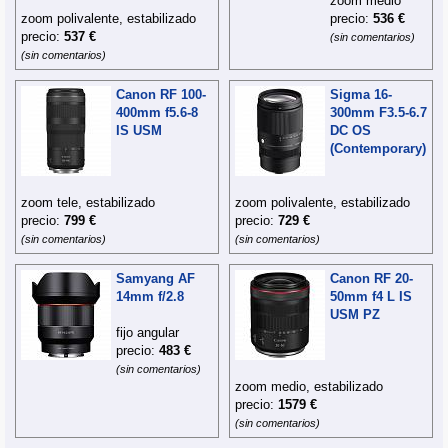
zoom medio
zoom polivalente, estabilizado
precio:
536 €
precio:
537 €
(sin comentarios)
(sin comentarios)
Canon RF 100-
Sigma 16-
400mm f5.6-8
300mm F3.5-6.7
IS USM
DC OS
(Contemporary)
zoom tele, estabilizado
zoom polivalente, estabilizado
precio:
799 €
precio:
729 €
(sin comentarios)
(sin comentarios)
Samyang AF
Canon RF 20-
14mm f/2.8
50mm f4 L IS
USM PZ
fijo angular
precio:
483 €
(sin comentarios)
zoom medio, estabilizado
precio:
1579 €
(sin comentarios)