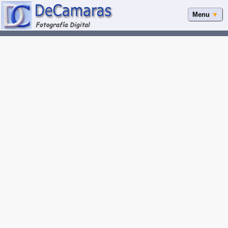
Menu
▼