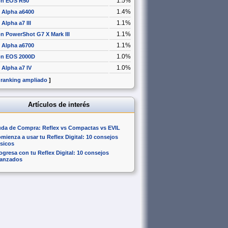
1.5%
n EOS R50
1.4%
 Alpha a6400
1.1%
Alpha a7 III
1.1%
n PowerShot G7 X Mark III
1.1%
 Alpha a6700
1.0%
n EOS 2000D
1.0%
 Alpha a7 IV
 ranking ampliado
]
Artículos de interés
da de Compra: Reflex vs Compactas vs EVIL
mienza a usar tu Reflex Digital: 10 consejos
sicos
ogresa con tu Reflex Digital: 10 consejos
anzados