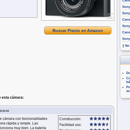
Cano
Sony
Sony 
Cano
Sony
Buscar Precio en Amazon
Cano
Sony
[
Ver
Du
Co
bá
Pr
av
e esta cámara:
aracas
nte cámara con funcionalidades
Construcción:
era rápida y simple. Las
Facilidad uso:
funciona muy bien. La batería