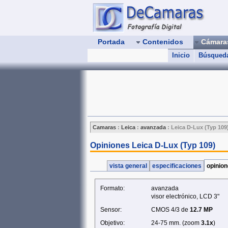
Portada
Contenidos
Cámar
Inicio
Búsqued
Camaras
:
Leica
:
avanzada
:
Leica D-Lux (Typ 109
Opiniones Leica D-Lux (Typ 109)
vista general
especificaciones
opinio
Formato:
avanzada
visor electrónico, LCD 3"
Sensor:
CMOS 4/3 de
12.7 MP
Objetivo:
24-75 mm. (zoom
3.1x
)