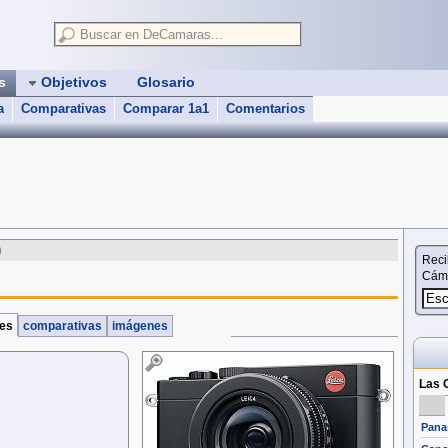
as
Objetivos
Glosario
a
Comparativas
Comparar 1a1
Comentarios
)
Reci
Cáma
nes
comparativas
imágenes
Las 
Pana