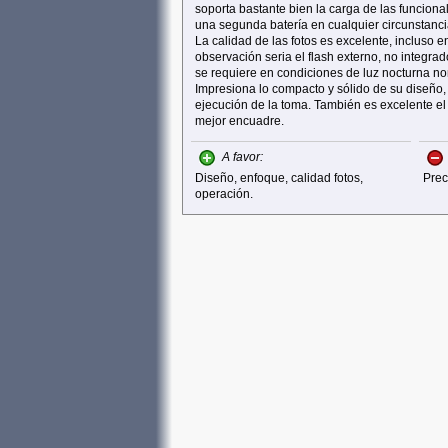
soporta bastante bien la carga de las funcion
una segunda batería en cualquier circunstanc
La calidad de las fotos es excelente, incluso 
observación seria el flash externo, no integr
se requiere en condiciones de luz nocturna n
Impresiona lo compacto y sólido de su diseño,
ejecución de la toma. También es excelente el 
mejor encuadre.
A favor:
Diseño, enfoque, calidad fotos,
Prec
operación.