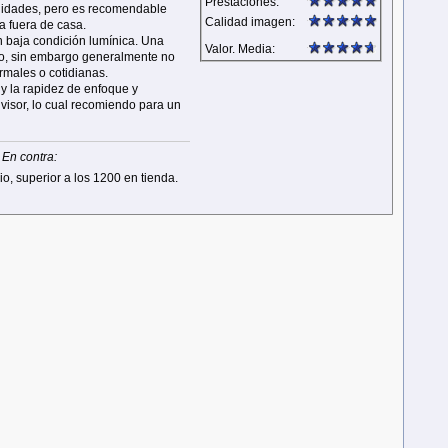
Prestaciones:
alidades, pero es recomendable
Calidad imagen:
ia fuera de casa.
en baja condición lumínica. Una
Valor. Media:
ado, sin embargo generalmente no
ormales o cotidianas.
 y la rapidez de enfoque y
visor, lo cual recomiendo para un
En contra:
io, superior a los 1200 en tienda.