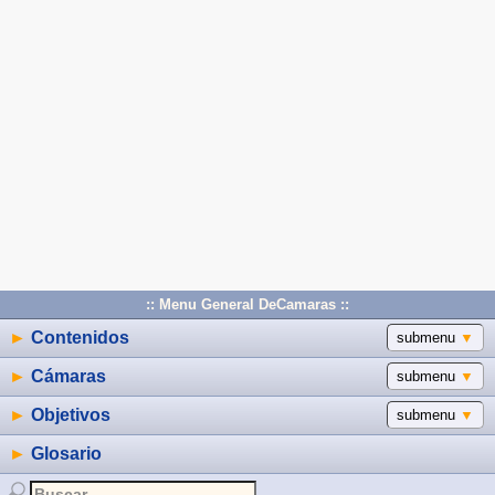
:: Menu General DeCamaras ::
►
Contenidos
submenu
▼
►
Cámaras
submenu
▼
►
Objetivos
submenu
▼
►
Glosario