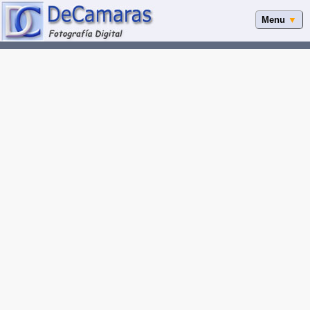
Menu
▼