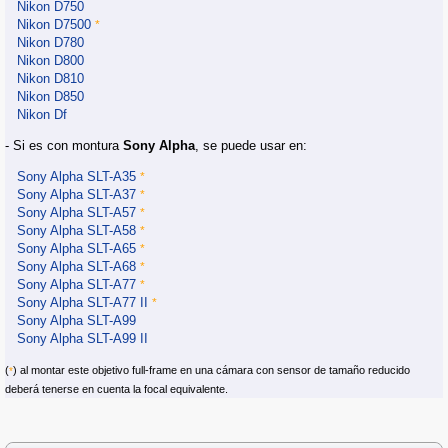
Nikon D750
Nikon D7500
*
Nikon D780
Nikon D800
Nikon D810
Nikon D850
Nikon Df
- Si es con montura
Sony Alpha
, se puede usar en:
Sony Alpha SLT-A35
*
Sony Alpha SLT-A37
*
Sony Alpha SLT-A57
*
Sony Alpha SLT-A58
*
Sony Alpha SLT-A65
*
Sony Alpha SLT-A68
*
Sony Alpha SLT-A77
*
Sony Alpha SLT-A77 II
*
Sony Alpha SLT-A99
Sony Alpha SLT-A99 II
(
) al montar este objetivo full-frame en una cámara con sensor de tamaño reducido
*
deberá tenerse en cuenta la focal equivalente.