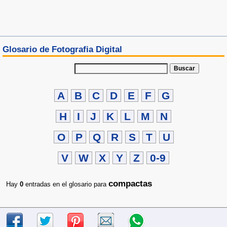
Glosario de Fotografia Digital
Buscar
A
B
C
D
E
F
G
H
I
J
K
L
M
N
O
P
Q
R
S
T
U
V
W
X
Y
Z
0-9
compactas
Hay
0
entradas en el glosario para