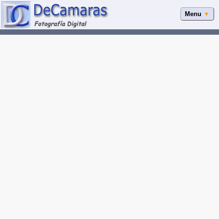
Menu
▼