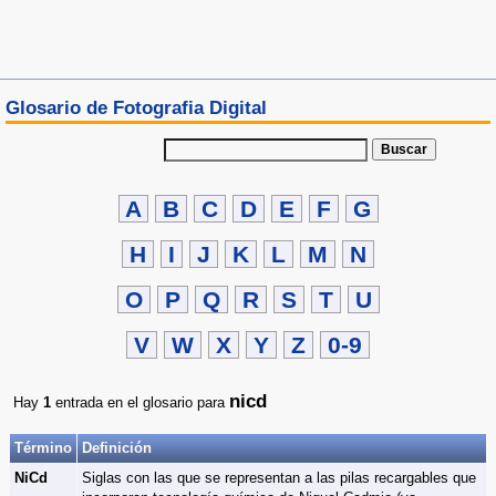
Glosario de Fotografia Digital
Buscar
A
B
C
D
E
F
G
H
I
J
K
L
M
N
O
P
Q
R
S
T
U
V
W
X
Y
Z
0-9
nicd
Hay
1
entrada en el glosario para
Término
Definición
NiCd
Siglas con las que se representan a las pilas recargables que