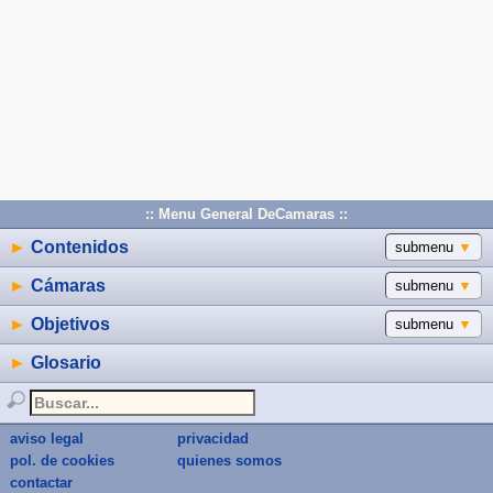
:: Menu General DeCamaras ::
►
Contenidos
submenu
▼
►
Cámaras
submenu
▼
►
Objetivos
submenu
▼
►
Glosario
aviso legal
privacidad
pol. de cookies
quienes somos
contactar