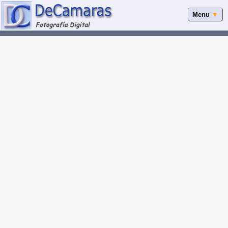
Menu
▼