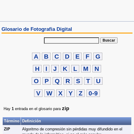
Glosario de Fotografia Digital
Buscar
A
B
C
D
E
F
G
H
I
J
K
L
M
N
O
P
Q
R
S
T
U
V
W
X
Y
Z
0-9
zip
Hay
1
entrada en el glosario para
Término
Definición
ZIP
Algoritmo de compresión sin pérdidas muy difundido en el