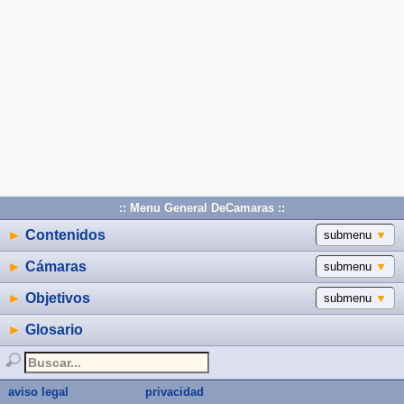
:: Menu General DeCamaras ::
►
Contenidos
submenu
▼
►
Cámaras
submenu
▼
►
Objetivos
submenu
▼
►
Glosario
aviso legal
privacidad