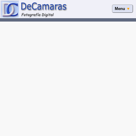
Menu
▼